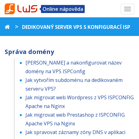
Online nápověda
Toggl
navig
>
DEDIKOVANÝ SERVER VPS S KONFIGURACÍ ISP
Správa domény
[PERSON_NAME] a nakonfigurovat název
domény na VPS ISPConfig
Jak vytvořím subdoménu na dedikovaném
serveru VPS?
Jak migrovat web Wordpress z VPS ISPCONFIG
Apache na Nginx
Jak migrovat web Prestashop z ISPCONFIG
Apache VPS na Nginx
Jak spravovat záznamy zóny DNS v aplikaci