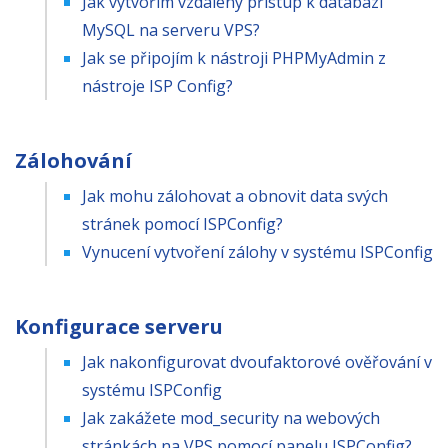
Jak vytvořím vzdálený přístup k databázi
MySQL na serveru VPS?
Jak se připojím k nástroji PHPMyAdmin z
nástroje ISP Config?
Zálohování
Jak mohu zálohovat a obnovit data svých
stránek pomocí ISPConfig?
Vynucení vytvoření zálohy v systému ISPConfig
Konfigurace serveru
Jak nakonfigurovat dvoufaktorové ověřování v
systému ISPConfig
Jak zakážete mod_security na webových
stránkách na VPS pomocí panelu ISPConfig?