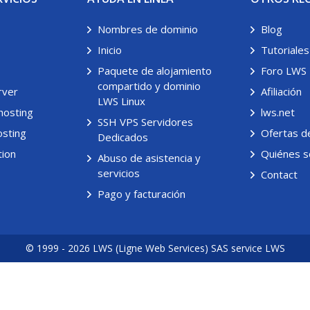
Nombres de dominio
Blog
Inicio
Tutoriales
Paquete de alojamiento
Foro LWS
compartido y dominio
rver
Afiliación
LWS Linux
hosting
lws.net
SSH VPS Servidores
sting
Ofertas d
Dedicados
tion
Quiénes 
Abuso de asistencia y
servicios
Contact
Pago y facturación
© 1999 - 2026 LWS (Ligne Web Services) SAS service LWS