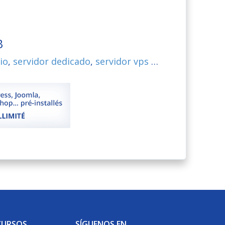
B
io
,
servidor dedicado
,
servidor vps
…
CURSOS
SÍGUENOS EN