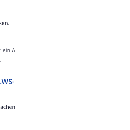
ken.
 ein A
n
.
 LWS-
fachen