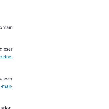
domain
dieser
/eine-
ieser
e-man-
ation,