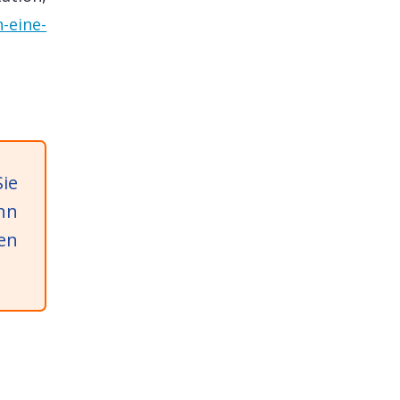
-eine-
ie
nn
en