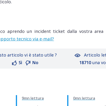
icolo.
co aprendo un incident ticket dalla vostra area c
pporto tecnico via e-mail?
to articolo vi è stato utile ?
Articolo le
Sì
No
18710
una vo
9mn lettura
0mn lettura