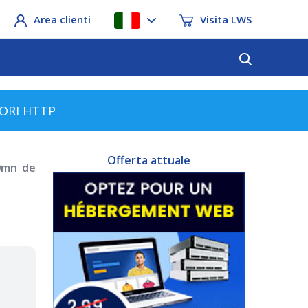
Area clienti
Visita LWS
RORI HTTP
Offerta attuale
0mn de