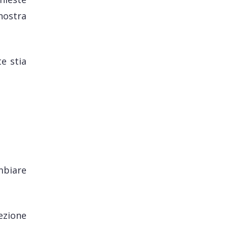
nostra
e stia
mbiare
sezione