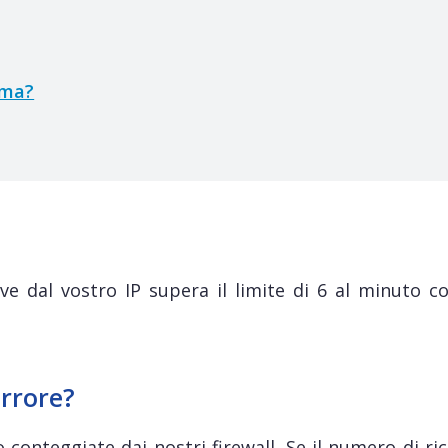
ema?
ive dal vostro IP supera il limite di 6 al minuto c
rrore?
conteggiate dai nostri firewall. Se il numero di ri