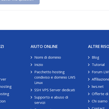
IZI
AIUTO ONLINE
ALTRE RIS
Nomi di dominio
Blog
Inizio
Tutorial
Pacchetto hosting
Forum LW
condiviso e dominio LWS
rver
Affiliazion
Linux
hosting
lws.net
SSH VPS Server dedicati
sting
Offerte di
Supporto e abuso di
tion
Chi siamo
servizi
Contact