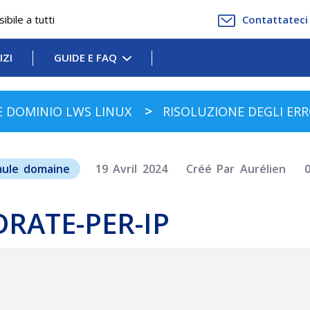
bile a tutti
Contattateci
IZI
GUIDE E FAQ
E DOMINIO LWS LINUX
RISOLUZIONE DEGLI ER
mule domaine
19 Avril 2024
Créé Par Aurélien
ADRATE-PER-IP