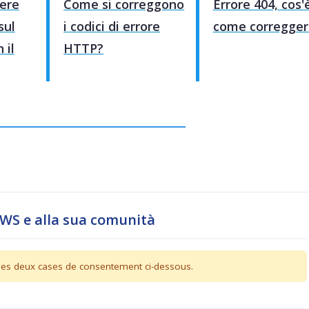
ere
Come si correggono
Errore 404, cos'
sul
i codici di errore
come corregger
 il
HTTP?
WS e alla sua comunità
r les deux cases de consentement ci-dessous.