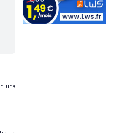
on una
chieste