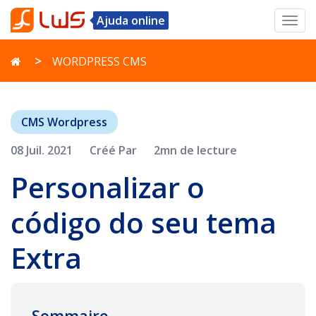
Ajuda online
Toggl
navig
WORDPRESS CMS
CMS Wordpress
08 Juil. 2021
Créé Par
2mn de lecture
Personalizar o
código do seu tema
Extra
Sommaire