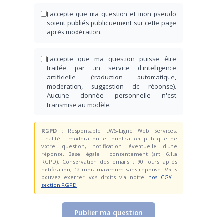
J'accepte que ma question et mon pseudo
soient publiés publiquement sur cette page
après modération.
J'accepte que ma question puisse être
traitée par un service d'intelligence
artificielle (traduction automatique,
modération, suggestion de réponse).
Aucune donnée personnelle n'est
transmise au modèle.
RGPD :
Responsable LWS-Ligne Web Services.
Finalité : modération et publication publique de
votre question, notification éventuelle d'une
réponse. Base légale : consentement (art. 6.1.a
RGPD). Conservation des emails : 90 jours après
notification, 12 mois maximum sans réponse. Vous
pouvez exercer vos droits via notre
nos CGV -
section RGPD
.
Publier ma question