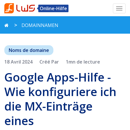
Online-Hilfe
Toggl
navig
DOMAINNAMEN
Noms de domaine
18 Avril 2024
Créé Par
1mn de lecture
Google Apps-Hilfe -
Wie konfiguriere ich
die MX-Einträge
eines