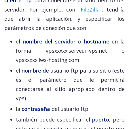
cliente ftp
para conectarse al sitio dentro del
servidor. Por ejemplo, con
"FileZilla
", tendría
que abrir la aplicación, y especificar los
parámetros de conexión que son :
el
nombre del servidor
o
hostname
en la
forma vpsxxxxx.serveur-vps.net o
vpsxxxxx.lws-hosting.com
el
nombre de
usuario ftp para su sitio (este
es el parámetro que le permitirá
conectarse al sitio apropiado dentro de
vps)
la
contraseña
del usuario ftp
también puede especificar el
puerto
, pero
esto no es esencial ya que es el puerto por