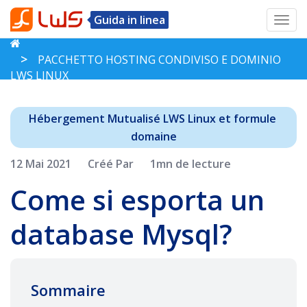
Guida in linea
Toggl
navig
PACCHETTO HOSTING CONDIVISO E DOMINIO
LWS LINUX
Hébergement Mutualisé LWS Linux et formule 
domaine
12 Mai 2021
Créé Par
1mn de lecture
Come si esporta un
database Mysql?
Sommaire