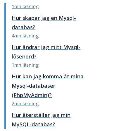
1mn läsning
Hur skapar jag en Mysql-
databas?
4mn läsning
Hur ändrar jag mitt Mysql-
lösenord?
1mn läsning
Hur kan jag komma åt mina
Mysql-databaser
(PhpMyAdmin)?
2mn läsning
Hur återställer jag min
MySQL-databas?