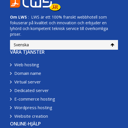
Om
LWS
: LWS är ett 100% franskt webbhotell som
fokuserar på kvalitet och innovation och erbjuder en
lyhörd och kompetent teknisk service till överkomliga
priser.
Svenska
VÅRA TJÄNSTER
Web hosting
Domain name
Virtual server
Dedicated server
E-commerce hosting
Wordpress hosting
Website creation
ONLINE-HJÄLP