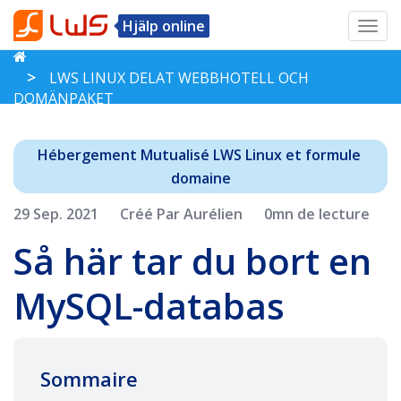
Hjälp online
Toggl
navig
LWS LINUX DELAT WEBBHOTELL OCH
DOMÄNPAKET
Hébergement Mutualisé LWS Linux et formule 
domaine
29 Sep. 2021
Créé Par Aurélien
0mn de lecture
Så här tar du bort en
MySQL-databas
Sommaire