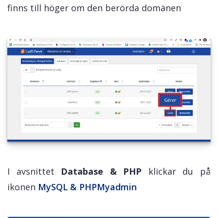
finns till höger om den berörda domänen
I avsnittet
Database & PHP
klickar du på
ikonen
MySQL & PHPMyadmin