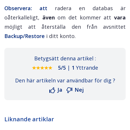
Observera: att
radera en databas är
oåterkalleligt,
även
om det kommer att
vara
möjligt att återställa den från avsnittet
Backup/Restore
i ditt konto.
Betygsätt denna artikel :
5
/
5
|
1
Yttrande
Den här artikeln var användbar för dig ?
Ja
Nej
Liknande artiklar