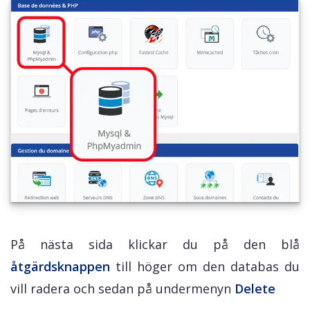
På nästa sida klickar du på den blå
åtgärdsknappen
till höger om den databas du
vill radera och sedan på undermenyn
Delete