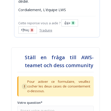
dédié.
Cordialement, L'équipe LWS
👍
Cette reponse vous a aide ?
Ja
0
👎
Traduire
Nej
0
Ställ en fråga till AWS-
teamet och dess community
Pour activer ce formulaire, veuillez
!
cocher les deux cases de consentement
ci-dessous.
Votre question*