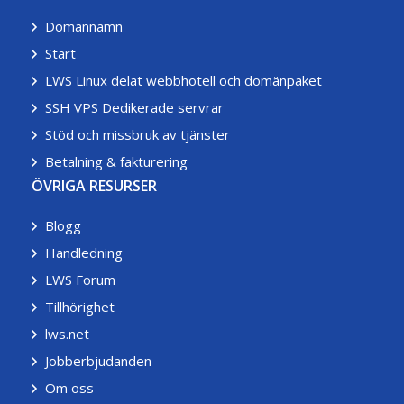
Domännamn
Start
LWS Linux delat webbhotell och domänpaket
SSH VPS Dedikerade servrar
Stöd och missbruk av tjänster
Betalning & fakturering
ÖVRIGA RESURSER
Blogg
Handledning
LWS Forum
Tillhörighet
lws.net
Jobberbjudanden
Om oss