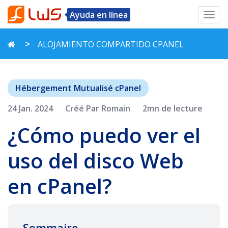
Ayuda en línea
Toggl
navig
ALOJAMIENTO COMPARTIDO CPANEL
Hébergement Mutualisé cPanel
24 Jan. 2024
Créé Par Romain
2mn de lecture
¿Cómo puedo ver el
uso del disco Web
en cPanel?
Sommaire