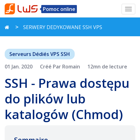
Pomoc online
Toggl
navig
SERWERY DEDYKOWANE SSH VPS
Serveurs Dédiés VPS SSH
01 Jan. 2020
Créé Par Romain
12mn de lecture
SSH - Prawa dostępu
do plików lub
katalogów (Chmod)
Sommaire