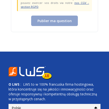
pouvez exercer vos droits via notre
nos CGV -
section RGPD
.
Publier ma question
O
LWS
: LWS to w 100% francuska firma hostingowa,
która koncentruje się na jakości i innowacyjności oraz
oferuje responsywną i kompetentną obsługę techniczną
w przystępnych cenach.
Polski