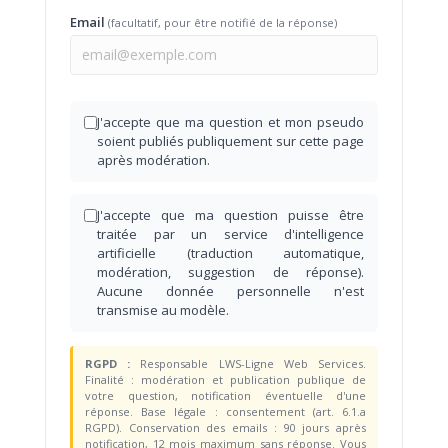
Email
(facultatif, pour être notifié de la réponse)
J'accepte que ma question et mon pseudo
soient publiés publiquement sur cette page
après modération.
J'accepte que ma question puisse être
traitée par un service d'intelligence
artificielle (traduction automatique,
modération, suggestion de réponse).
Aucune donnée personnelle n'est
transmise au modèle.
RGPD :
Responsable LWS-Ligne Web Services.
Finalité : modération et publication publique de
votre question, notification éventuelle d'une
réponse. Base légale : consentement (art. 6.1.a
RGPD). Conservation des emails : 90 jours après
notification, 12 mois maximum sans réponse. Vous