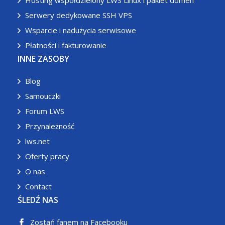
Hosting współdzielony LWS Linux i pakiet domen
Serwery dedykowane SSH VPS
Wsparcie i nadużycia serwisowe
Płatności i fakturowanie
INNE ZASOBY
Blog
Samouczki
Forum LWS
Przynależność
lws.net
Oferty pracy
O nas
Contact
ŚLEDŹ NAS
Zostań fanem na Facebooku