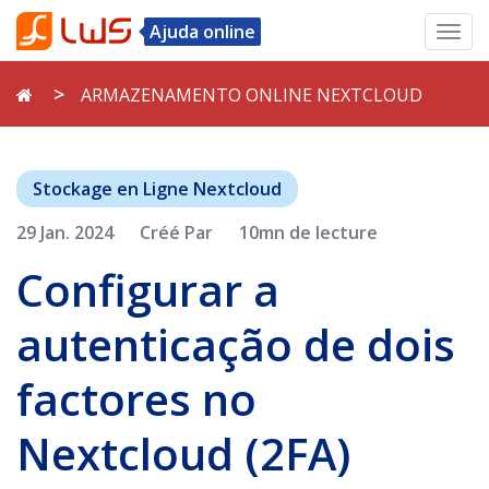
Ajuda online
Toggl
navig
ARMAZENAMENTO ONLINE NEXTCLOUD
Stockage en Ligne Nextcloud
29 Jan. 2024
Créé Par
10mn de lecture
Configurar a
autenticação de dois
factores no
Nextcloud (2FA)