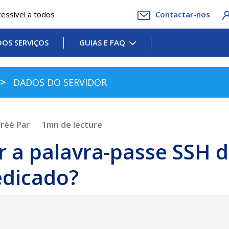
essível a todos
Contactar-nos
OS SERVIÇOS
GUIAS E FAQ
DADOS DO SERVIDOR
Créé Par
1mn de lecture
r a palavra-passe SSH 
edicado?