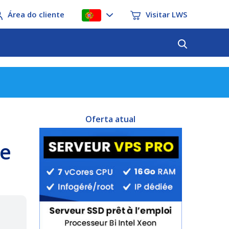
Área do cliente
Visitar LWS
Oferta atual
de