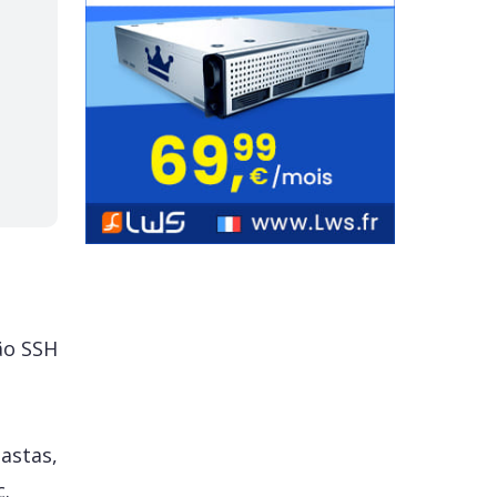
ão SSH
astas,
c.