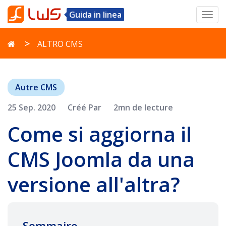
Guida in linea
Toggl
navig
ALTRO CMS
Autre CMS
25 Sep. 2020
Créé Par
2mn de lecture
Come si aggiorna il
CMS Joomla da una
versione all'altra?
Sommaire