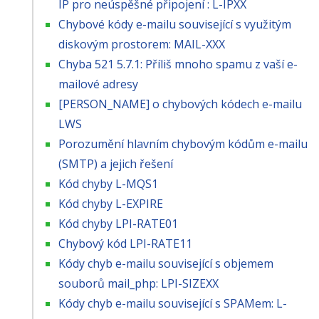
IP pro neúspěšné připojení : L-IPXX
Chybové kódy e-mailu související s využitým
diskovým prostorem: MAIL-XXX
Chyba 521 5.7.1: Příliš mnoho spamu z vaší e-
mailové adresy
[PERSON_NAME] o chybových kódech e-mailu
LWS
Porozumění hlavním chybovým kódům e-mailu
(SMTP) a jejich řešení
Kód chyby L-MQS1
Kód chyby L-EXPIRE
Kód chyby LPI-RATE01
Chybový kód LPI-RATE11
Kódy chyb e-mailu související s objemem
souborů mail_php: LPI-SIZEXX
Kódy chyb e-mailu související s SPAMem: L-